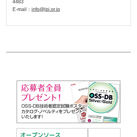
4483
E-mail：
info@lpi.or.jp