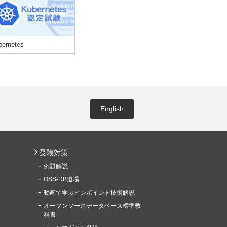
bernetes
English
受験対策
例題解説
OSS-DB道場
動画で学ぶピンポイント技術解説
オープンソースデータベース標準教
科書