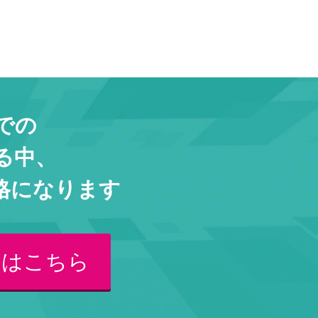
での
る中、
格になります
くはこちら