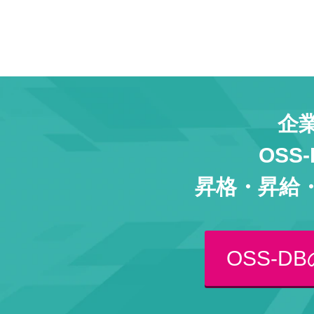
企
OS
昇格・昇給
OSS-