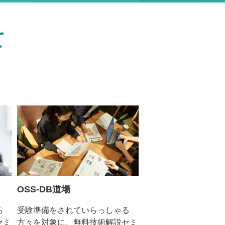
て
OSS-DB道場
る
受験準備をされていらっしゃる
セミ
方々を対象に、無料技術解説セミ