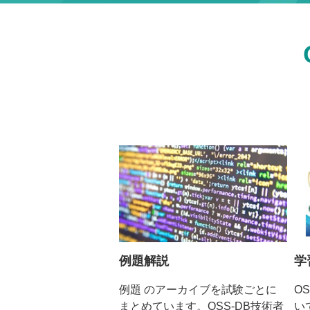
例題解説
学
例題 のアーカイブを試験ごとに
O
まとめています。OSS-DB技術者
い