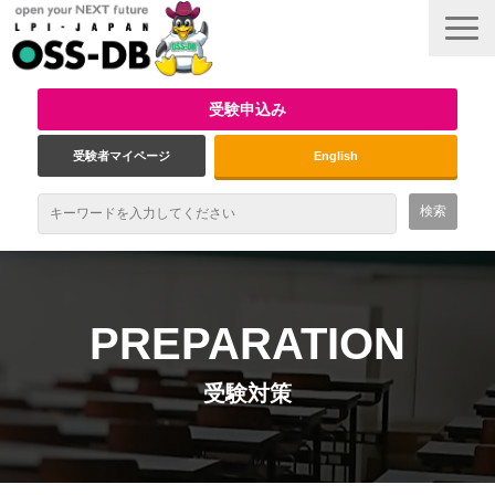
受験申込み
受験者マイページ
English
最新情報
試験概要
PREPARATION
資格取得のメリット
受験対策
受験対策
インタビュー