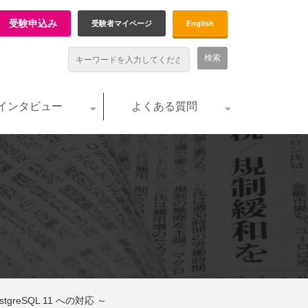
受験申込み
受験者マイページ
English
インタビュー
よくある質問
greSQL 11 への対応 ～