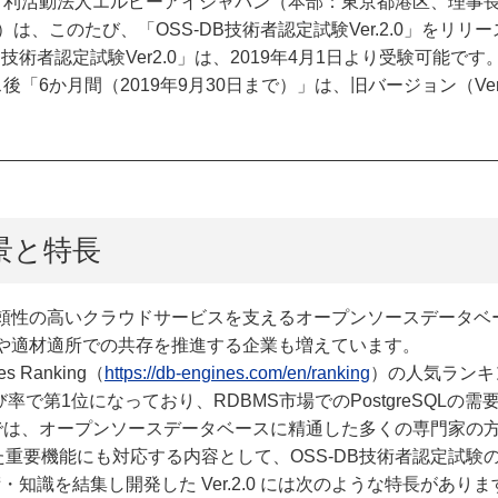
営利活動法人エルピーアイジャパン（本部：東京都港区、理事
apan）は、このたび、「OSS-DB技術者認定試験Ver.2.0」を
B技術者認定試験Ver2.0」は、2019年4月1日より受験可能です。
後「6か月間（2019年9月30日まで）」は、旧バージョン（Ver
景と特長
頼性の高いクラウドサービスを支えるオープンソースデータベ
や適材適所での共存を推進する企業も増えています。
 Ranking（
https://db-engines.com/en/ranking
）の人気ランキン
び率で第1位になっており、RDBMS市場でのPostgreSQLの
nでは、オープンソースデータベースに精通した多くの専門家の方々の協
導入された重要機能にも対応する内容として、OSS-DB技術者認定
技術・知識を結集し開発した Ver.2.0 には次のような特長がありま