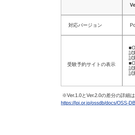
Ve
対応バージョン
Po
■O
試
試験
■O
受験予約サイトの表示
試
試
※Ver.1.0とVer.2.0の差分
https://lpi.or.jp/ossdb/docs/OSS-D