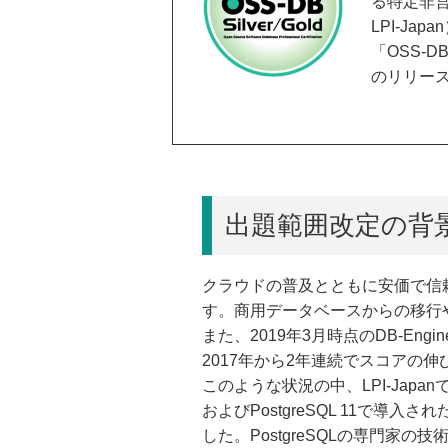
る特定非
LPI-J
「OSS-D
のリリース
出題範囲改定の背
クラウドの普及とともに安価で信
す。商用データベースからの移行
また、2019年3月時点のDB-Engines
2017年から2年連続でスコアの伸
このような状況の中、LPI-Japa
およびPostgreSQL 11で
した。PostgreSQLの専門家の