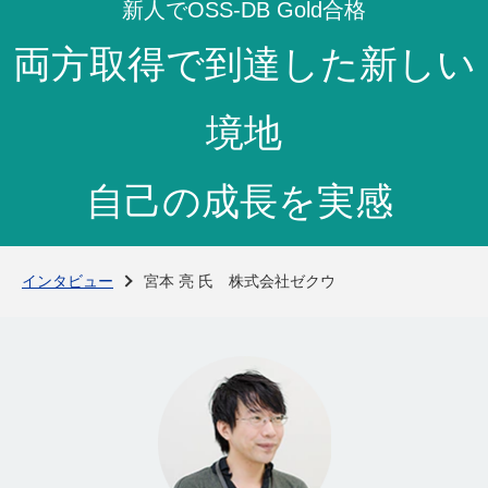
よくある質問
新人でOSS-DB Gold合格
両方取得で
到達した新しい
境地
自己の成長を実感
インタビュー
宮本 亮 氏 株式会社ゼクウ