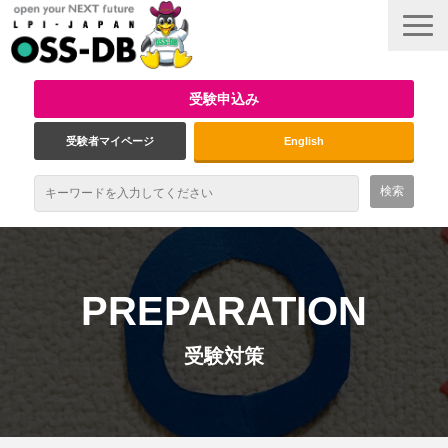
受験申込み
受験者マイページ
English
最新情報
試験概要
PREPARATION
資格取得のメリット
受験対策
受験対策
インタビュー