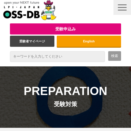
受験申込み
受験者マイページ
English
最新情報
試験概要
PREPARATION
資格取得のメリット
受験対策
受験対策
インタビュー