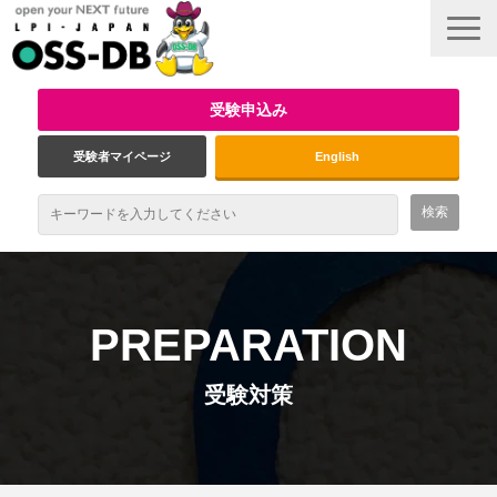
受験申込み
受験者マイページ
English
最新情報
試験概要
PREPARATION
資格取得のメリット
受験対策
受験対策
インタビュー