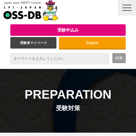
受験申込み
受験者マイページ
English
最新情報
試験概要
PREPARATION
資格取得のメリット
受験対策
受験対策
インタビュー