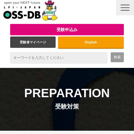
受験申込み
受験者マイページ
English
最新情報
試験概要
PREPARATION
資格取得のメリット
受験対策
受験対策
インタビュー