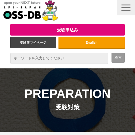
受験申込み
受験者マイページ
English
最新情報
試験概要
PREPARATION
資格取得のメリット
受験対策
受験対策
インタビュー