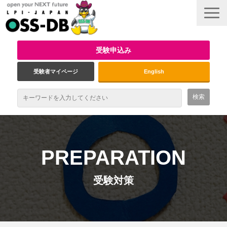
受験申込み
受験者マイページ
English
最新情報
試験概要
PREPARATION
資格取得のメリット
受験対策
受験対策
インタビュー