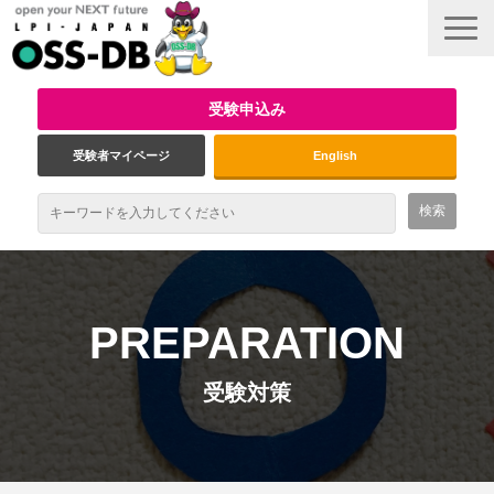
受験申込み
受験者マイページ
English
最新情報
試験概要
PREPARATION
資格取得のメリット
受験対策
受験対策
インタビュー