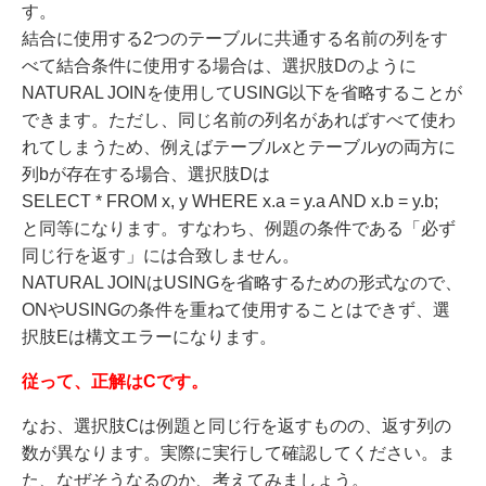
す。
結合に使用する2つのテーブルに共通する名前の列をす
べて結合条件に使用する場合は、選択肢Dのように
NATURAL JOINを使用してUSING以下を省略することが
できます。ただし、同じ名前の列名があればすべて使わ
れてしまうため、例えばテーブルxとテーブルyの両方に
列bが存在する場合、選択肢Dは
SELECT * FROM x, y WHERE x.a = y.a AND x.b = y.b;
と同等になります。すなわち、例題の条件である「必ず
同じ行を返す」には合致しません。
NATURAL JOINはUSINGを省略するための形式なので、
ONやUSINGの条件を重ねて使用することはできず、選
択肢Eは構文エラーになります。
従って、正解はCです。
なお、選択肢Cは例題と同じ行を返すものの、返す列の
数が異なります。実際に実行して確認してください。ま
た、なぜそうなるのか、考えてみましょう。