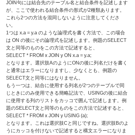
JOIN句には結合先のテーブル名と結合条件を記述します
が、ここで使われる結合条件の形式が2種類あります。
これら2つの方法を混同しないように注意してくださ
い。
1つは x.a = y.a のような論理式を書く方法で、この場合
は ON の後にその論理式を記述します。例題のSELECT
文と同等のものをこの方法で記述すると、
SELECT * FROM x JOIN y ON x.a = y.a;
となります。選択肢AのようにONの後に列名だけを書く
と通常はエラーになりますし、少なくとも、例題の
SELECT文と同等にはなりません。
もう一つは、結合に使用する列名が2つのテーブルで同
じときにのみ使用できる簡略記法で、USINGの後に結合
に使用する列のリストをカッコで囲んで記述します。例
題のSELECT文と同等のものをこの方法で記述すると、
SELECT * FROM x JOIN y USING (a);
となります。これは選択肢Cと同じですね。選択肢Bのよ
うにカッコを付けないで記述すると構文エラーになりま