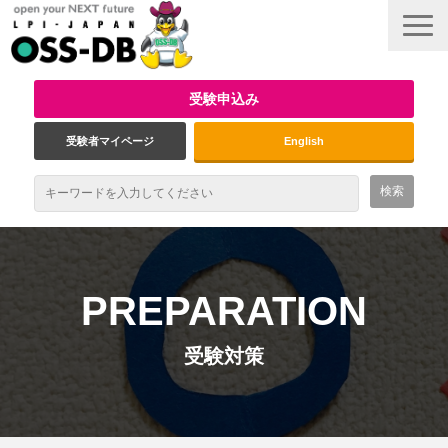
受験申込み
受験者マイページ
English
最新情報
試験概要
PREPARATION
資格取得のメリット
受験対策
受験対策
インタビュー