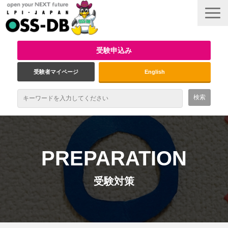
受験申込み
受験者マイページ
English
最新情報
試験概要
PREPARATION
資格取得のメリット
受験対策
受験対策
インタビュー