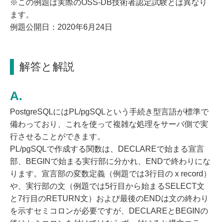
※この例題は実際のOSS-DB技術者認定試験とは異なり
ます。
例題公開日：2020年6月24日
解答と解説
PostgreSQLにはPL/pgSQLという手続き型言語が標準で
備わっており、これを使って複雑な処理をサーバ側で実
行させることができます。
PL/pgSQLで作成する関数は、DECLAREで始まる宣言
部、BEGINで始まる実行部に分かれ、ENDで終わりにな
ります。宣言部の変数定義（例題では3行目の x record）
や、実行部の文（例題では5行目から始まるSELECT文
と7行目のRETURN文）および最後のENDは文の終わり
を示すセミコロンが必要ですが、DECLAREとBEGINの