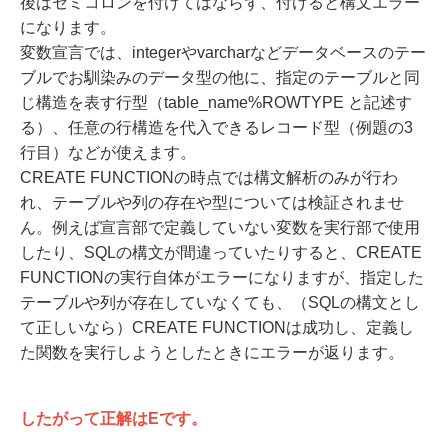
後はセミコロンを付けてはならず、付けると構文エラー
になります。
変数宣言では、integerやvarcharなどデータベースのテー
ブルでお馴染みのデータ型の他に、指定のテーブルと同
じ構造を表す行型（table_name%ROWTYPE と記述す
る）、任意の行構造を代入できるレコード型（例題の3
行目）などが使えます。
CREATE FUNCTIONの時点では構文解析のみが行わ
れ、テーブルや列の存在や型については検証されませ
ん。例えば宣言部で定義していない変数を実行部で使用
したり、SQLの構文が間違っていたりすると、CREATE
FUNCTIONの実行自体がエラーになりますが、指定した
テーブルや列が存在していなくても、（SQLの構文とし
て正しいなら）CREATE FUNCTIONは成功し、定義し
た関数を実行しようとしたときにエラーが返ります。
したがって正解はEです。