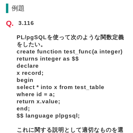
例題
 3.116
PL/pgSQLを使って次のような関数定義
をしたい。
create function test_func(a integer) 
returns integer as $$
declare
x record;
begin
select * into x from test_table
where id = a;
return x.value;
end;
$$ language plpgsql;
これに関する説明として適切なものを選