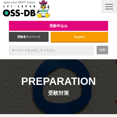
受験申込み
受験者マイページ
English
最新情報
試験概要
PREPARATION
資格取得のメリット
受験対策
受験対策
インタビュー