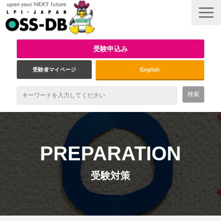
受験申込み
受験者マイページ
English
最新情報
試験概要
PREPARATION
資格取得のメリット
受験対策
受験対策
インタビュー