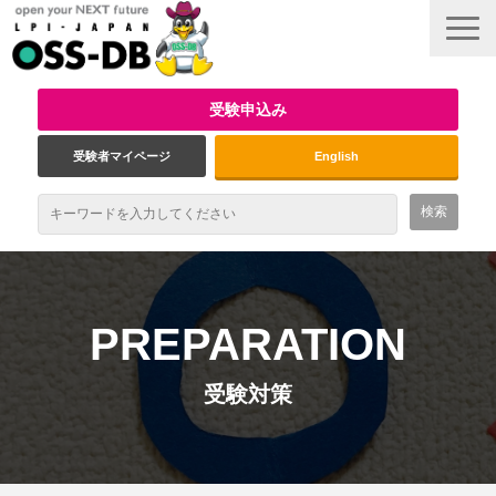
受験申込み
受験者マイページ
English
最新情報
試験概要
PREPARATION
資格取得のメリット
受験対策
受験対策
インタビュー