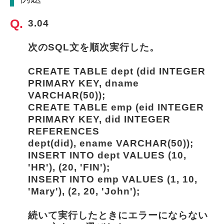
3.04
次のSQL文を順次実行した。
CREATE TABLE dept (did INTEGER 
PRIMARY KEY, dname 
VARCHAR(50));
CREATE TABLE emp (eid INTEGER 
PRIMARY KEY, did INTEGER 
REFERENCES
dept(did), ename VARCHAR(50));
INSERT INTO dept VALUES (10, 
'HR'), (20, 'FIN');
INSERT INTO emp VALUES (1, 10, 
'Mary'), (2, 20, 'John');
続いて実行したときにエラーにならない