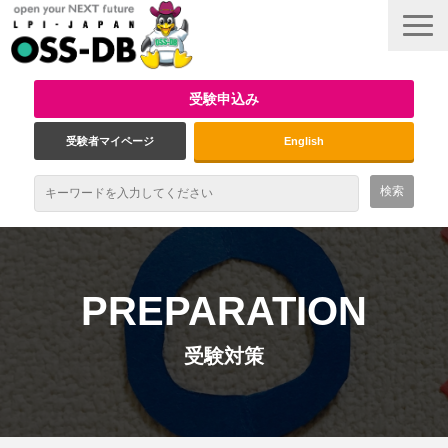
受験申込み
受験者マイページ
English
最新情報
試験概要
PREPARATION
資格取得のメリット
受験対策
受験対策
インタビュー