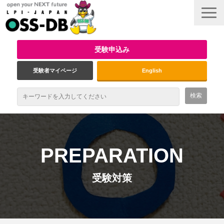
受験申込み
受験者マイページ
English
最新情報
試験概要
PREPARATION
資格取得のメリット
受験対策
受験対策
インタビュー