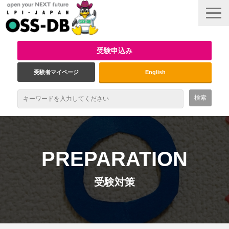
受験申込み
受験者マイページ
English
最新情報
試験概要
PREPARATION
資格取得のメリット
受験対策
受験対策
インタビュー