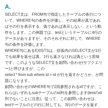
SELECT文は、FROM句で指定したテーブルの各行につ
いて、WHERE句の条件を評価し、その結果が真であれ
ばその行を表示する、偽であれば表示しない、という動
作をします。この例題では、testというテーブルに4行の
データがありますが、そのそれぞれに対して、WHERE
句の条件を評価します。
WHERE句にあるEXISTSは、括弧内のSELECT文が1行
でも結果を返せば真、1行も返さなければ偽という意味
です。このようなSELECT文を副問い合わせ(サブクエリ
ー)と呼びますが、この
select * from sub where id = id が行を返すかどうか、が問
題になります。
副問い合わせのWHERE句で2回参照されるidですが、こ
れらはいずれもsubテーブルのid列を参照します(testのid
列でないことに注意)。従って、この副問い合わせは、
testテーブルのどの行に対しても、3行のデータを返す、