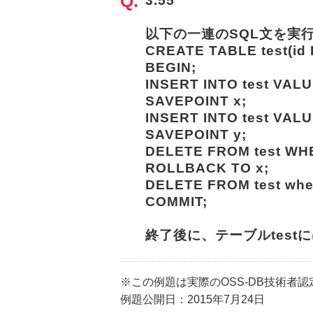
3.55
以下の一連のSQL文を実
CREATE TABLE test(id 
BEGIN;
INSERT INTO test VALUES(1
SAVEPOINT x;
INSERT INTO test VALUES(3,
SAVEPOINT y;
DELETE FROM test WHE
ROLLBACK TO x;
DELETE FROM test wher
COMMIT;
終了後に、テーブルtest
※この例題は実際のOSS-DB技術者
例題公開日：2015年7月24日