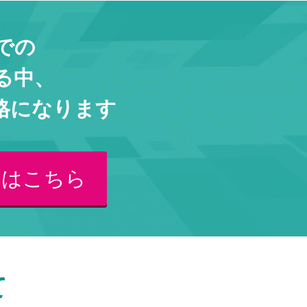
での
る中、
格になります
くはこちら
て