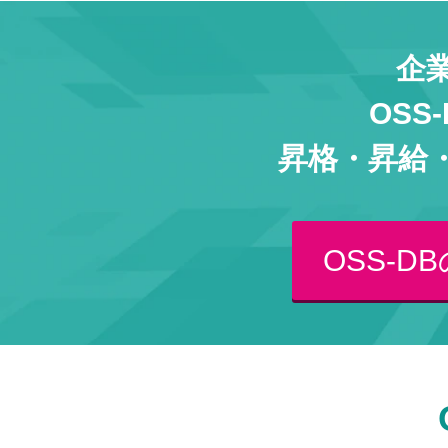
企
OS
昇格・昇給
OSS-