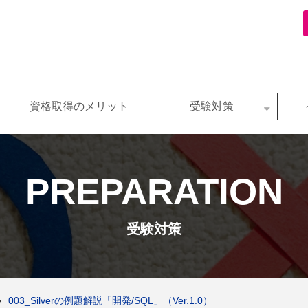
資格取得のメリット
受験対策
PREPARATION
受験対策
003_Silverの例題解説「開発/SQL」（Ver.1.0）