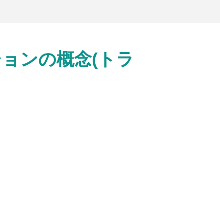
クションの概念(トラ
。