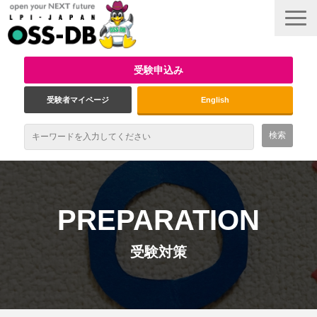
受験申込み
受験者マイページ
English
最新情報
試験概要
PREPARATION
資格取得のメリット
受験対策
受験対策
インタビュー