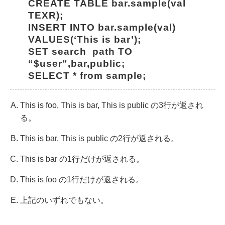
CREATE TABLE bar.sample(val 
TEXR);
INSERT INTO bar.sample(val) 
VALUES(‘This is bar’);
SET search_path TO 
“$user”,bar,public;
SELECT * from sample;
This is foo, This is bar, This is public の3行が返され
る。
This is bar, This is public の2行が返される。
This is bar の1行だけが返される。
This is foo の1行だけが返される。
上記のいずれでもない。