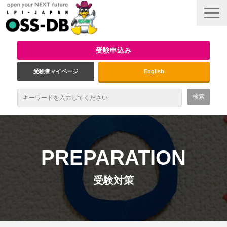
受験申込み
受験者マイページ
English
最新情報
試験概要
PREPARATION
資格取得のメリット
受験対策
受験対策
インタビュー