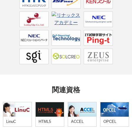
関連資格
LinuC
HTML5
ACCEL
OPCEL