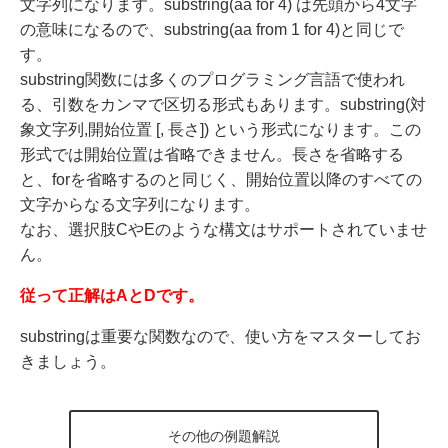
文字列になります。substring(aa for 4) は先頭から4文字
の意味になるので、substring(aa from 1 for 4)と同じで
す。
substring関数には多くのプログラミング言語で使われ
る、引数をカンマで区切る形式もあります。substring(対
象文字列,開始位置 [, 長さ]) という形式になります。この
形式では開始位置は省略できません。長さを省略する
と、forを省略するのと同じく、開始位置以降のすべての
文字からなる文字列になります。
なお、選択肢CやEのような構文はサポートされていませ
ん。
従って正解はAとDです。
substringは重要な関数なので、使い方をマスターしてお
きましょう。
その他の例題解説