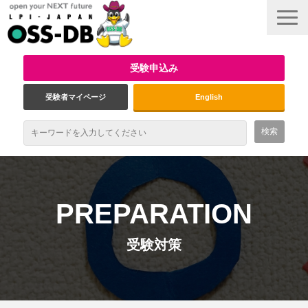
受験申込み
受験者マイページ
English
最新情報
試験概要
PREPARATION
資格取得のメリット
受験対策
受験対策
インタビュー