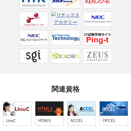
関連資格
LinuC
HTML5
ACCEL
OPCEL