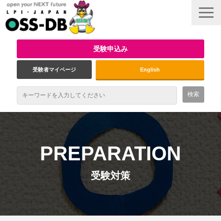
受験申込み
受験者マイページ
English
最新情報
試験概要
PREPARATION
資格取得のメリット
受験対策
受験対策
インタビュー