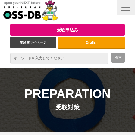
受験申込み
受験者マイページ
English
最新情報
試験概要
PREPARATION
資格取得のメリット
受験対策
受験対策
インタビュー