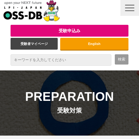
受験申込み
受験者マイページ
English
最新情報
試験概要
PREPARATION
資格取得のメリット
受験対策
受験対策
インタビュー