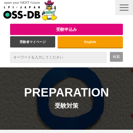
受験申込み
受験者マイページ
English
最新情報
試験概要
PREPARATION
資格取得のメリット
受験対策
受験対策
インタビュー