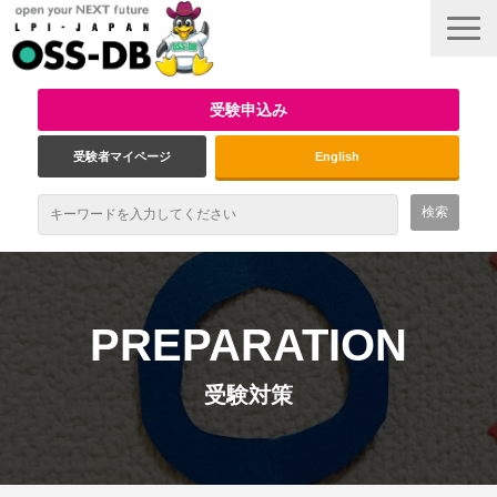
受験申込み
受験者マイページ
English
最新情報
試験概要
PREPARATION
資格取得のメリット
受験対策
受験対策
インタビュー