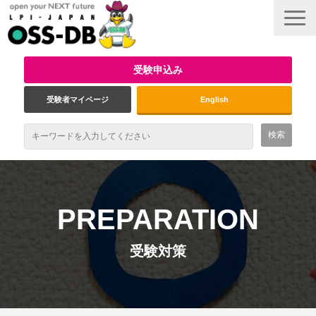
受験申込み
受験者マイページ
English
最新情報
試験概要
PREPARATION
資格取得のメリット
受験対策
受験対策
インタビュー