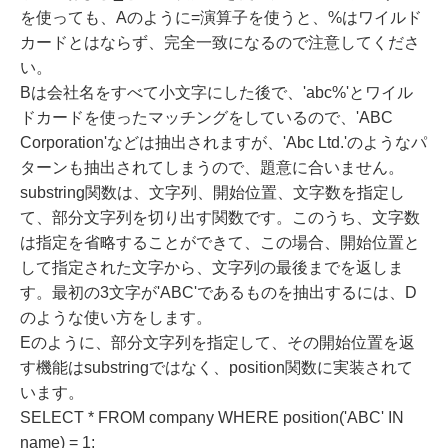
を使っても、Aのように=演算子を使うと、%はワイルド
カードとはならず、完全一致になるので注意してくださ
い。
Bは会社名をすべて小文字にした後で、'abc%'とワイル
ドカードを使ったマッチングをしているので、'ABC
Corporation'などは抽出されますが、'Abc Ltd.'のようなパ
ターンも抽出されてしまうので、題意に合いません。
substring関数は、文字列、開始位置、文字数を指定し
て、部分文字列を切り出す関数です。このうち、文字数
は指定を省略することができて、この場合、開始位置と
して指定された文字から、文字列の最後までを返しま
す。最初の3文字が'ABC'であるものを抽出するには、D
のような使い方をします。
Eのように、部分文字列を指定して、その開始位置を返
す機能はsubstringではなく、position関数に実装されて
います。
SELECT * FROM company WHERE position('ABC' IN
name) = 1;