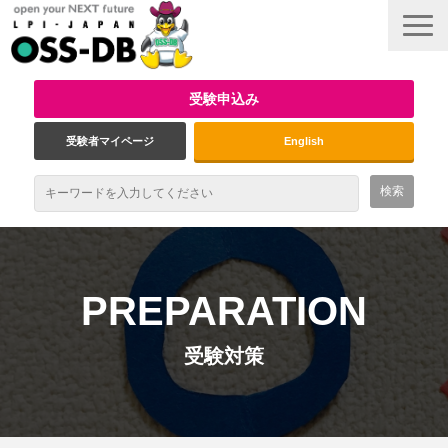
受験申込み
受験者マイページ
English
最新情報
試験概要
PREPARATION
資格取得のメリット
受験対策
受験対策
インタビュー