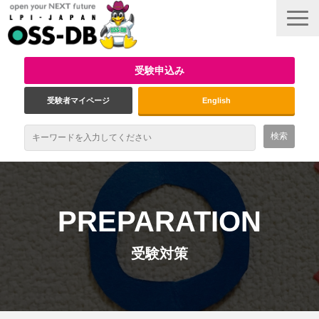
受験申込み
受験者マイページ
English
最新情報
試験概要
PREPARATION
資格取得のメリット
受験対策
受験対策
インタビュー