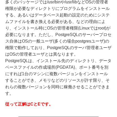
多くのパッケージでは/usr/binや/usr/libなどOSの管理者
権限が必要なディレクトリにプログラムをインストール
する、あるいはデータベース起動の設定のためにシステ
ムファイルを書き換える必要がある、などの理由によ
り、インストール時にOSの管理者権限(Linuxではroot)が
必要になります。ただし、PostgreSQLのサーバープロセ
ス自体はOSの一般ユーザ(多くの場合postgresユーザ)の
権限で動作しており、PostgreSQLのサーバ管理者ユーザ
はOSの管理者ユーザとは異なります。
PostgreSQLは、インストール先のディレクトリ、データ
ベースファイルの作成場所(PGDATA)、ポート番号を別
にすれば1台のマシンに複数バージョンをインストール
することができ、メモリなどのリソースが許す限り、そ
れらの複数バージョンを同時に稼働させることができま
す。
従って正解はCとEです。