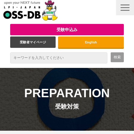
受験申込み
受験者マイページ
English
最新情報
試験概要
PREPARATION
資格取得のメリット
受験対策
受験対策
インタビュー