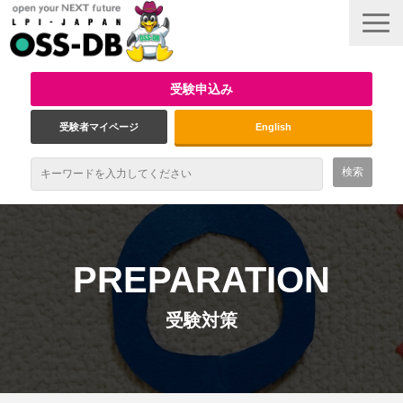
受験申込み
受験者マイページ
English
最新情報
試験概要
PREPARATION
資格取得のメリット
受験対策
受験対策
インタビュー