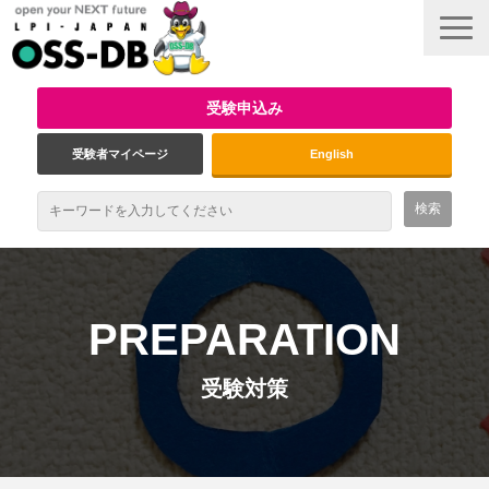
受験申込み
受験者マイページ
English
最新情報
試験概要
PREPARATION
資格取得のメリット
受験対策
受験対策
インタビュー