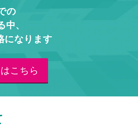
での
る中、
格になります
くはこちら
て