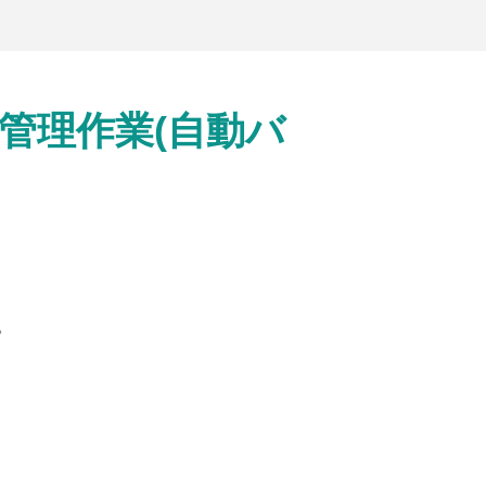
用管理作業(自動バ
。