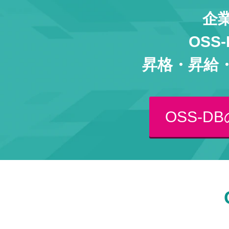
企
OS
昇格・昇給
OSS-