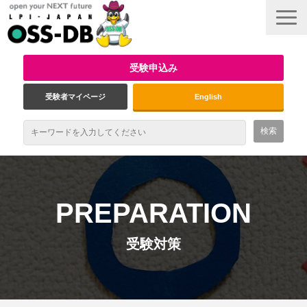
受験申込み
受験者マイページ
English
最新情報
試験概要
PREPARATION
資格取得のメリット
受験対策
受験対策
インタビュー