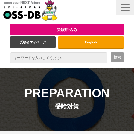
受験申込み
受験者マイページ
English
最新情報
試験概要
PREPARATION
資格取得のメリット
受験対策
受験対策
インタビュー