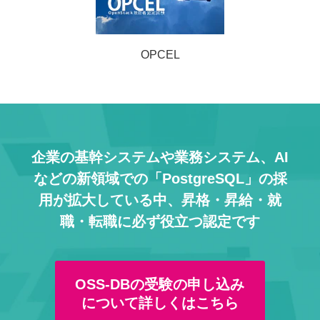
OPCEL
企業の基幹システムや業務システム、AI
などの
新領域での「PostgreSQL」の採
用が拡大している中、
昇格・昇給・就
職・転職に必ず役立つ認定です
OSS-DBの受験の申し込み
について詳しくはこちら