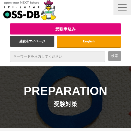
受験申込み
受験者マイページ
English
最新情報
試験概要
PREPARATION
資格取得のメリット
受験対策
受験対策
インタビュー