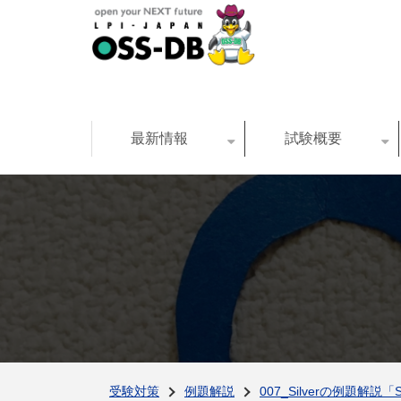
最新情報
試験概要
受験対策
例題解説
007_Silverの例題解説「S3