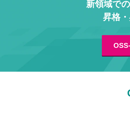
新領域での
昇格・
OS