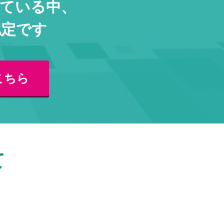
している中、
認定です
こちら
て