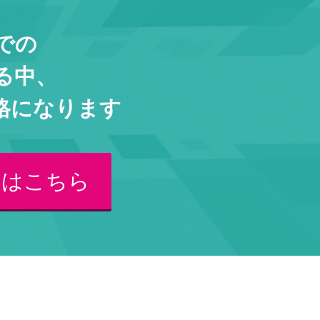
での
る中、
格になります
くはこちら