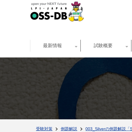
最新情報
試験概要
受験対策
例題解説
003_Silverの例題解説「