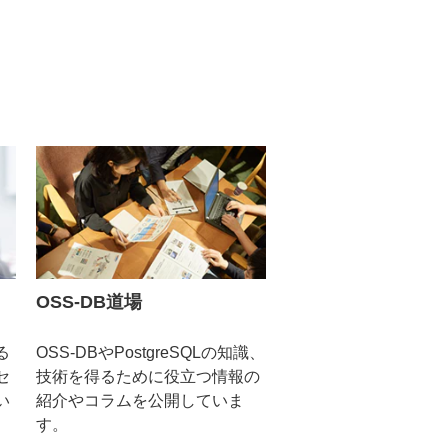
OSS-DB道場
る
OSS-DBやPostgreSQLの知識、
セ
技術を得るために役立つ情報の
い
紹介やコラムを公開していま
す。