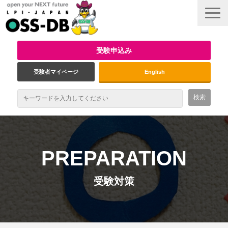
受験申込み
受験者マイページ
English
最新情報
試験概要
PREPARATION
資格取得のメリット
受験対策
受験対策
インタビュー