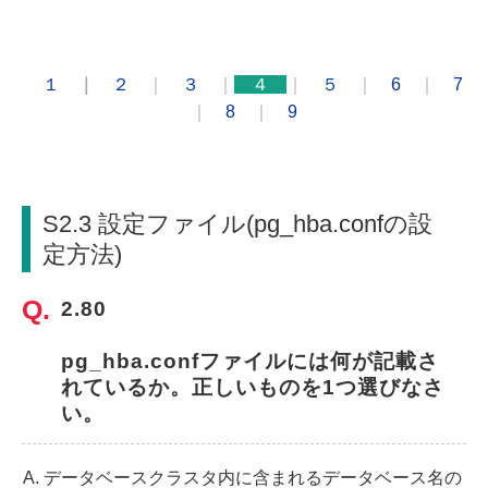
１
｜
２
｜
３
｜
４
｜
５
｜
6
｜
7
｜
8
｜
9
S2.3 設定ファイル(pg_hba.confの設
定方法)
2.80
pg_hba.confファイルには何が記載さ
れているか。正しいものを1つ選びなさ
い。
データベースクラスタ内に含まれるデータベース名の