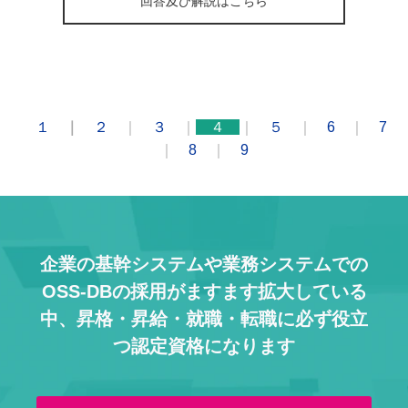
回答及び解説はこちら
１
｜
２
｜
３
｜
４
｜
５
｜
6
｜
7
｜
8
｜
9
企業の基幹システムや業務システムでの
OSS-DBの採用がますます拡大している
中、
昇格・昇給・就職・転職に必ず役立
つ認定資格になります