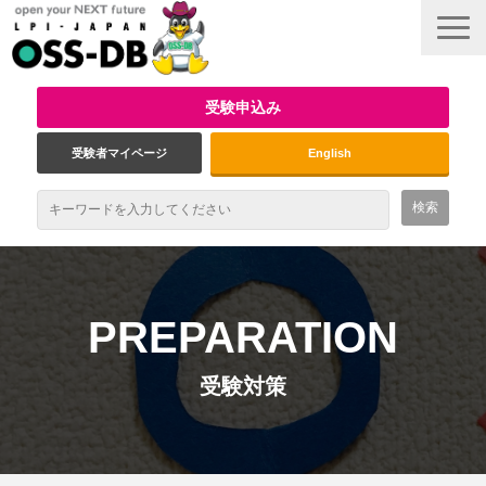
受験申込み
受験者マイページ
English
最新情報
試験概要
PREPARATION
資格取得のメリット
受験対策
受験対策
インタビュー