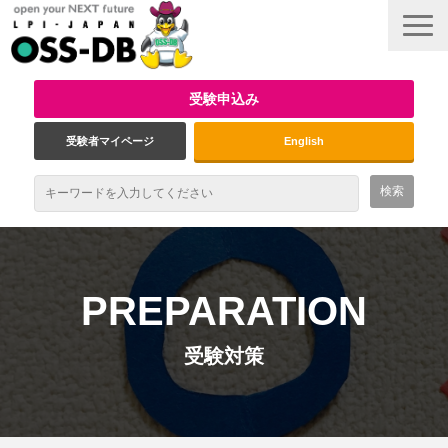
受験申込み
受験者マイページ
English
最新情報
試験概要
PREPARATION
資格取得のメリット
受験対策
受験対策
インタビュー