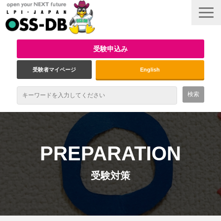
受験申込み
受験者マイページ
English
最新情報
試験概要
PREPARATION
資格取得のメリット
受験対策
受験対策
インタビュー