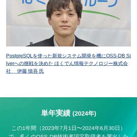
PostgreSQLを使った新規システム開発を機にOSS-DB Si
lverへの挑戦を決めた ほくでん情報テクノロジー株式会
社 伊藤 慎吾 氏
単年実績 
(2024年)
この1年間（2023年7月1日〜2024年6月30日）
で、多くのOSS-DB技術者認定取得者を輩出した