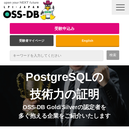
受験申込み
受験者マイページ
English
最新情報
PostgreSQLの
試験概要
技術力の証明
資格取得のメリット
OSS-DB Gold/Silverの認定者を
受験対策
多く抱える企業をご紹介いたします
インタビュー