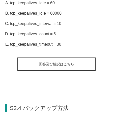
tcp_keepalives_idle = 60
tcp_keepalives_idle = 60000
tcp_keepalives_interval = 10
tcp_keepalives_count = 5
tcp_keepalives_timeout = 30
回答及び解説はこちら
S2.4 バックアップ方法