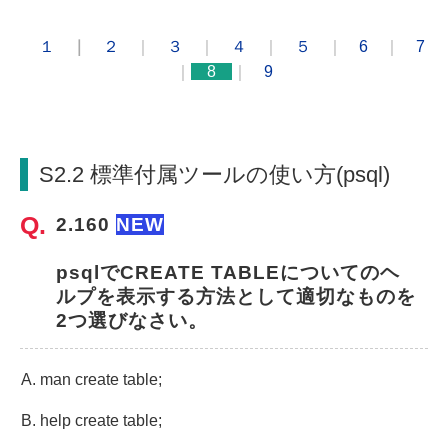
１
｜
２
｜
３
｜
４
｜
５
｜
6
｜
7
｜
8
｜
9
S2.2 標準付属ツールの使い方(psql)
2.160 
NEW
psqlでCREATE TABLEについてのヘ
ルプを表示する方法として適切なものを
2つ選びなさい。
man create table;
help create table;